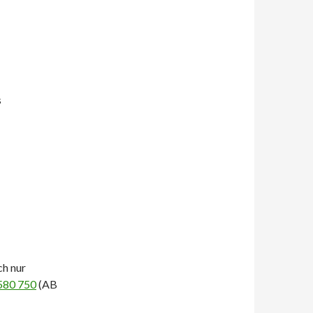
s
ch nur
580 750
(AB