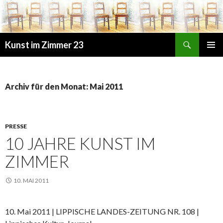
Suchen
Kunst im Zimmer 23
ZUM
PRIMÄR
INHALT
MENÜ
SPRINGEN
Archiv für den Monat: Mai 2011
PRESSE
10 JAHRE KUNST IM
ZIMMER
10. MAI 2011
10. Mai 2011 | LIPPISCHE LANDES-ZEITUNG NR. 108 |