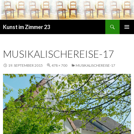
Suchen
Kunst im Zimmer 23
ZUM
PRIMÄR
INHALT
MENÜ
SPRINGEN
MUSIKALISCHEREISE-17
19. SEPTEMBER 2015
478 × 700
MUSIKALISCHEREISE-17