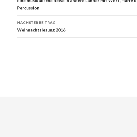
Navigation
Eine musikalische Reise in andere Länder mit Wort, Harfe 
Percussion
NÄCHSTER BEITRAG
Weihnachtslesung 2016