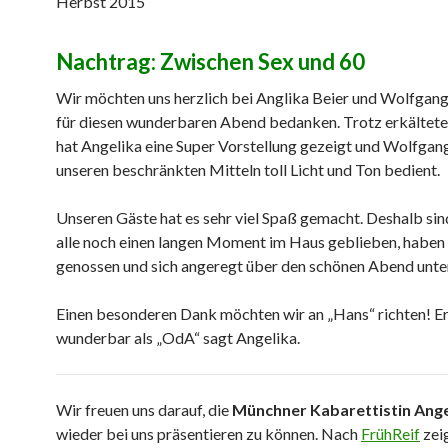
Herbst 2015
Nachtrag: Zwischen Sex und 60
Wir möchten uns herzlich bei Anglika Beier und Wolfga
für diesen wunderbaren Abend bedanken. Trotz erkältet
hat Angelika eine Super Vorstellung gezeigt und Wolfgan
unseren beschränkten Mitteln toll Licht und Ton bedient.
Unseren Gäste hat es sehr viel Spaß gemacht. Deshalb si
alle noch einen langen Moment im Haus geblieben, haben
genossen und sich angeregt über den schönen Abend unte
Einen besonderen Dank möchten wir an „Hans“ richten! E
wunderbar als „OdA“ sagt Angelika.
Wir freuen uns darauf, die
Münchner Kabarettistin Ange
wieder bei uns präsentieren zu können. Nach
FrühReif
zeig