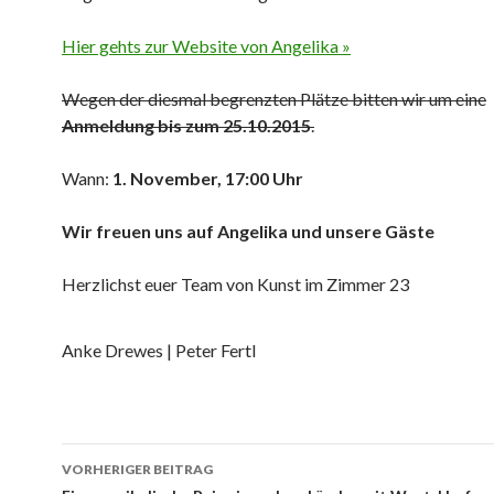
Hier gehts zur Website von Angelika »
Wegen der diesmal begrenzten Plätze bitten wir um eine
Anmeldung bis zum 25.10.2015
.
Wann:
1. November, 17:00 Uhr
Wir freuen uns auf Angelika und unsere Gäste
Herzlichst euer Team von Kunst im Zimmer 23
Anke Drewes | Peter Fertl
Beitrags-
VORHERIGER BEITRAG