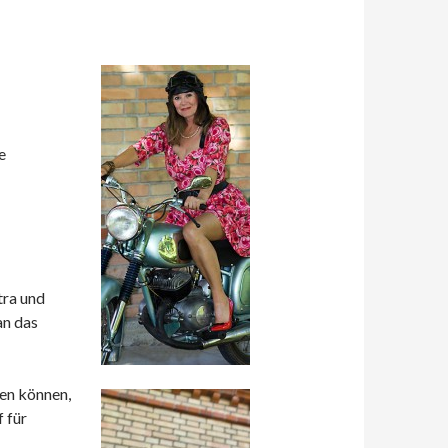
e
tra und
an das
en können,
f für