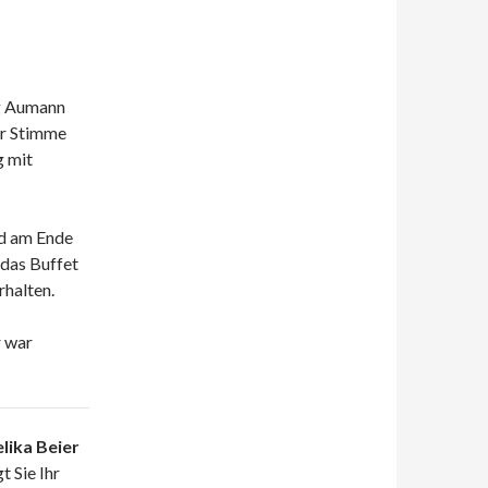
ng Aumann
er Stimme
g mit
nd am Ende
 das Buffet
rhalten.
r war
lika Beier
t Sie Ihr