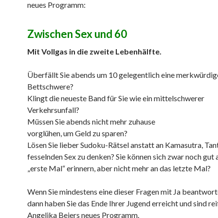
neues Programm:
Zwischen Sex und 60
Mit Vollgas in die zweite Lebenhälfte.
Überfällt Sie abends um 10 gelegentlich eine merkwürdig
Bettschwere?
Klingt die neueste Band für Sie wie ein mittelschwerer
Verkehrsunfall?
Müssen Sie abends nicht mehr zuhause
vorglühen, um Geld zu sparen?
Lösen Sie lieber Sudoku-Rätsel anstatt an Kamasutra, Tan
fesselnden Sex zu denken? Sie können sich zwar noch gut 
„erste Mal“ erinnern, aber nicht mehr an das letzte Mal?
Wenn Sie mindestens eine dieser Fragen mit Ja beantwort
dann haben Sie das Ende Ihrer Jugend erreicht und sind rei
Angelika Beiers neues Programm.