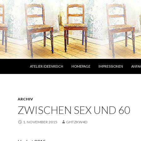
ZUM INHALT SPRINGEN
ATELIER IDEENREICH
HOMEPAGE
IMPRESSIONEN
ANFA
ARCHIV
ZWISCHEN SEX UND 60
1. NOVEMBER 2015
GHTZKW4D